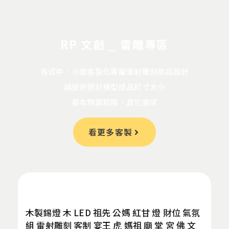
RP 文創 _ 雷雕專區
各式中、小量客製化專屬雷射雕刻商品設計
請提供預計模型成品尺寸大小
基本預算範圍、其它需求
看更多客製
木製錫燈 木 LED 祖先 公媽 紅甘 燈 財位 氣氛
組 雷射雕刻 客制 宴王 虎 媽祖 廟 堂 宮 佛 文