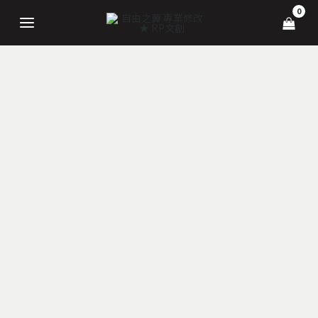
跳
MAIN
至
MENU
主
要
內
容