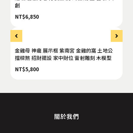
創
NT$
6,850
金雞母 神龕 展示框 紫南宮 金雞的窩 土地公
擋樑煞 招財擺設 家中財位 雷射雕刻 木模型
NT$
5,800
關於我們